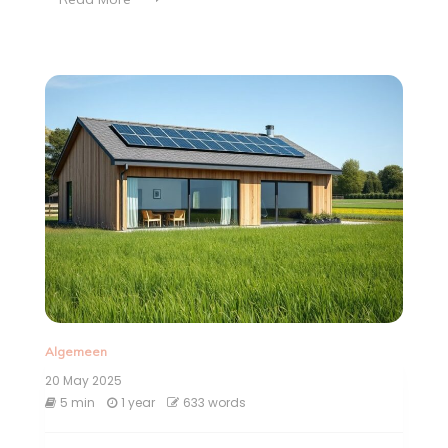
Algemeen
20 May 2025
5 min
1 year
633 words