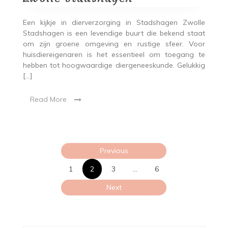
Een kijkje in dierverzorging in Stadshagen Zwolle
Stadshagen is een levendige buurt die bekend staat
om zijn groene omgeving en rustige sfeer. Voor
huisdiereigenaren is het essentieel om toegang te
hebben tot hoogwaardige diergeneeskunde. Gelukkig
[…]
Read More
Posts
Previous
pagination
1
2
3
…
6
Next