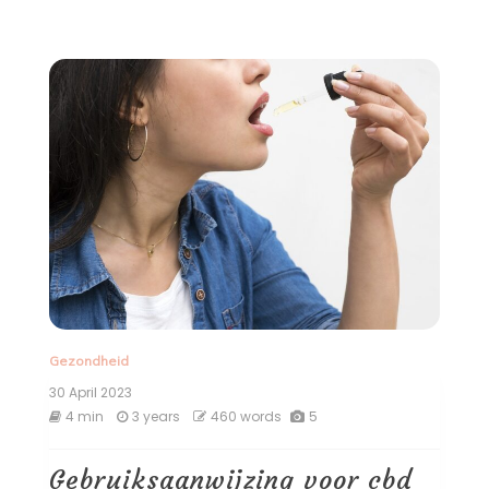
Gezondheid
30 April 2023
4 min
3 years
460 words
5
Gebruiksaanwijzing voor cbd