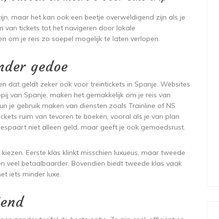
jn, maar het kan ook een beetje overweldigend zijn als je
 van tickets tot het navigeren door lokale
en om je reis zo soepel mogelijk te laten verlopen.
onder gedoe
en dat geldt zeker ook voor treintickets in Spanje. Websites
ij van Spanje, maken het gemakkelijk om je reis van
kun je gebruik maken van diensten zoals Trainline of NS
tickets ruim van tevoren te boeken, vooral als je van plan
bespaart niet alleen geld, maar geeft je ook gemoedsrust.
e kiezen. Eerste klas klinkt misschien luxueus, maar tweede
n veel betaalbaarder. Bovendien biedt tweede klas vaak
et iets minder luxe.
iend