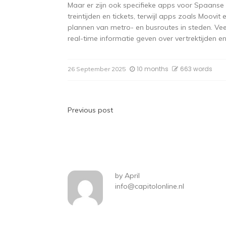
Maar er zijn ook specifieke apps voor Spaanse
treintijden en tickets, terwijl apps zoals Moovi
plannen van metro- en busroutes in steden. Ve
real-time informatie geven over vertrektijden e
10 months
663 words
26 September 2025
Post
Previous post
navigation
by
April
info@capitolonline.nl