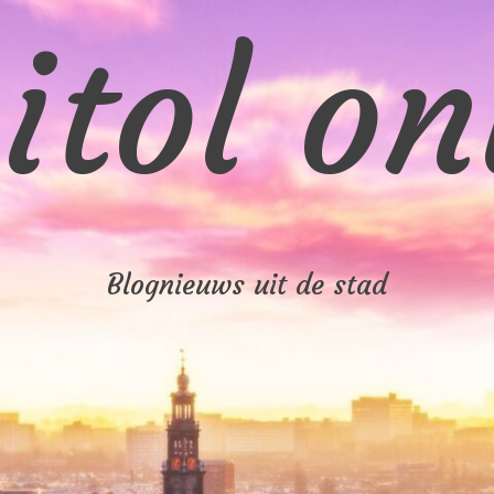
itol on
Blognieuws uit de stad