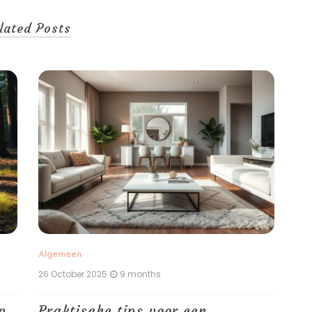
lated Posts
Algemeen
9 months
25 October 2025
10 months
 tips voor een
Waarom regelmati