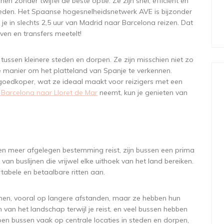
en zonder twijfel de beste optie. Ze zijn snel, efficiënt en
steden. Het Spaanse hogesnelheidsnetwerk AVE is bijzonder
e in slechts 2,5 uur van Madrid naar Barcelona reizen. Dat
haven en transfers meetelt!
s tussen kleinere steden en dorpen. Ze zijn misschien niet zo
 manier om het platteland van Spanje te verkennen.
 goedkoper, wat ze ideaal maakt voor reizigers met een
n Barcelona naar Lloret de Mar
neemt, kun je genieten van
r een meer afgelegen bestemming reist, zijn bussen een prima
van buslijnen die vrijwel elke uithoek van het land bereiken.
abele en betaalbare ritten aan.
nen, vooral op langere afstanden, maar ze hebben hun
 van het landschap terwijl je reist, en veel bussen hebben
en bussen vaak op centrale locaties in steden en dorpen,