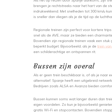
Als het op reizen door Spanje aankomt, zijn trein
brengen je rechtstreeks naar het hart van de 
indrukwekkend. Met snelheden tot 300 km/u kun j
is sneller dan vliegen als je de tijd op de lucht
Regionale treinen zijn perfect voor kortere trip
snel als de AVE, maar ze bieden een charmante
Bovendien zijn regionale treinen vaak een stuk
beperkt budget. Bijvoorbeeld, als je de
trein va
een schilderachtige en ontspannen rit.
Bussen zijn overal
Als er geen trein beschikbaar is, of als je naa
alternatief. Spanje heeft een uitgebreid netwerk 
Bedrijven zoals ALSA en Avanza bieden comfort
Bussen kunnen soms wat langer duren dan trei
eigen voordelen. Zo kun je bijvoorbeeld genieten
gratis Wi-Fi en stopcontacten. Bovendien stopp