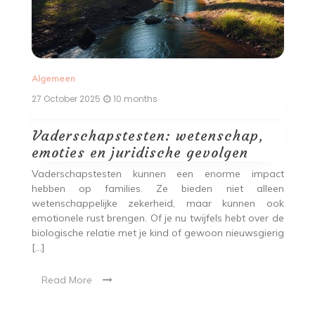
Algemeen
A
27 October 2025
10 months
26
Vaderschapstesten: wetenschap,
P
emoties en juridische gevolgen
s
r
ver
Vaderschapstesten kunnen een enorme impact
n,
hebben op families. Ze bieden niet alleen
R
ets
wetenschappelijke zekerheid, maar kunnen ook
ko
et
emotionele rust brengen. Of je nu twijfels hebt over de
e
biologische relatie met je kind of gewoon nieuwsgierig
in
[…]
He
Read More